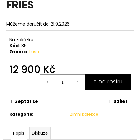
FRIES
a
j
í
Můžeme doručit do:
21.9.2026
t
?
Na zakázku
Kód:
85
Značka:
Lusti
12 900 Kč
HLEDAT
Měrná
DO KOŠÍKU
cena:
D
Zeptat se
Sdílet
o
p
Kategorie
:
Zimní kolekce
o
r
u
Popis
Diskuze