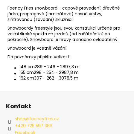
č
u
Faency Fries snowboard - capové provedení, dřevěné
j
jádro, prepregové (laminátové) nosné vrstvy,
sintrovanou (závodní) skluznici.
e
m
Snowboardy freestyle jsou svou konstrukcí určené pro
e
velmi široké spektrum jezdců (od začátečníků po
pokročilé). Snowboard je hravý a snadno ovladatelný.
Snowboard je včetně vázání.
Do poznámky připište velikost:
148 cm
289 - 246 - 289
7,3 m
155 cm
298 - 254 - 298
7,8 m
162 cm
307 - 262 - 307
8,5 m
Z
á
Kontakt
p
a
shop
@
faencyfries.cz
t
+420 725 597 386
í
Facebook